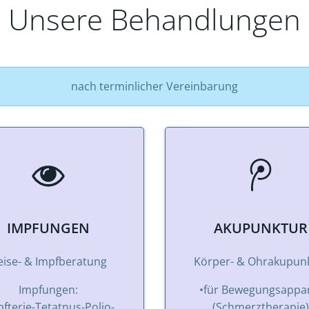
Unsere Behandlungen
nach terminlicher Vereinbarung
IMPFUNGEN
AKUPUNKTUR
eise- & Impfberatung
Körper- & Ohrakupun
Impfungen:
•für Bewegungsappa
pfterie-Tetatnus-Polio-
(Schmerztherapie)