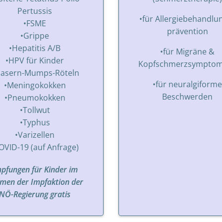
Pertussis
•für Allergiebehandlu
•FSME
prävention
•Grippe
•Hepatitis A/B
•für Migräne &
•HPV für Kinder
Kopfschmerzsymptom
asern-Mumps-Röteln
•für neuralgiforme
•Meningokokken
Beschwerden
•Pneumokokken
•Tollwut
•Typhus
•Varizellen
OVID-19 (auf Anfrage)
pfungen für Kinder im
men der Impfaktion der
NÖ-Regierung gratis