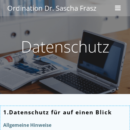
Zum
Ordination Dr. Sascha Frasz
Inhalt
springen
Datenschutz
1.Datenschutz für auf einen Blick
Allgemeine Hinweise